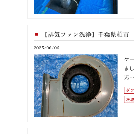
【排気ファン洗浄】千葉県柏市
2025/06/06
ケ
ま
汚
ダ
茨