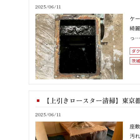
2025/06/11
ケ
綺
っ
ダ
茨
【上引きロースター清掃】東京
2025/06/11
座
汚