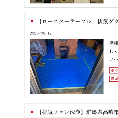
【ロースターテーブル 排気ダク
2025/08/12
清
し
い
ダ
茨
【排気ファン洗浄】群馬県高崎