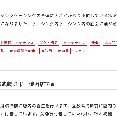
ーシングケーシング内全体に汚れがかなり蓄積している状態
麗になりました。ケーシング内ケーシング内の底面に油が溜
…
クト清掃メンテナンス
ダクト清掃
メンテナンス
仕事
排気FA
城県
茨城県龍ケ崎市
換気扇
焼肉屋
ファン
都武蔵野市 焼肉店K様
敷席清掃前に店内の養生を行います。座敷席清掃前に店内の
れが付着しています。洗浄後付着していた汚れが取れ綺麗に